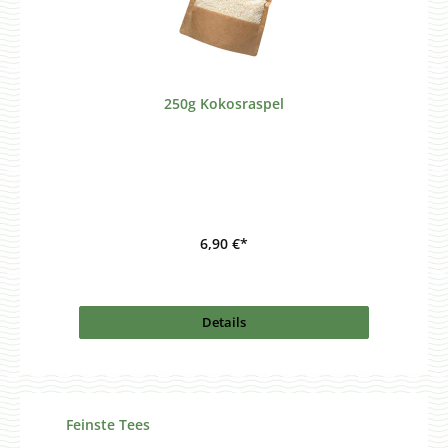
250g Kokosraspel
6,90 €*
Details
Produktgalerie überspringen
Feinste Tees