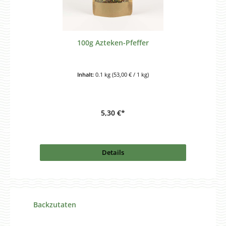
100g Azteken-Pfeffer
Inhalt:
0.1 kg
(53,00 € / 1 kg)
5,30 €*
Details
Produktgalerie überspringen
Backzutaten