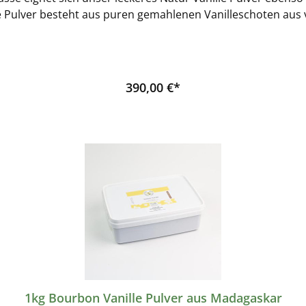
 Pulver besteht aus puren gemahlenen Vanilleschoten aus v
n auch in einer 1 kg Verpackung. Hersteller dieses Produktes: Wolfgang Hachmann
GmbHWesthusenstrasse 2122391 Hamburg
390,00 €*
1kg Bourbon Vanille Pulver aus Madagaskar