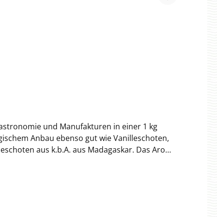
Gastronomie und Manufakturen in einer 1 kg
logischem Anbau ebenso gut wie Vanilleschoten,
lleschoten aus k.b.A. aus Madagaskar. Das Aroma
e und kleinere Manufakturen auch in einer 1 kg
 als PDF herunterladen. DE-ÖKO-005 Landwirtschaft
nstrasse 2122391 Hamburg