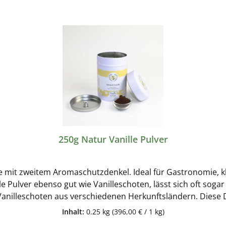
250g Natur Vanille Pulver
se mit zweitem Aromaschutzdenkel. Ideal für Gastronomie, kl
lle Pulver ebenso gut wie Vanilleschoten, lässt sich oft sog
illeschoten aus verschiedenen Herkunftsländern. Diese Dos
ulver länger aromatisch. Hersteller dieses Produktes: Wolfgang Hachmann
Inhalt:
0.25 kg
(396,00 € / 1 kg)
GmbHWesthusenstrasse 2122391 Hamburg