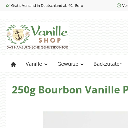
Gratis Versand in Deutschland ab 49,- Euro
Ver
m Hauptinhalt springen
Zur Suche springen
Zur Hauptnavigation springen
Vanille
Gewürze
Backzutaten
250g Bourbon Vanille 
Bildergalerie überspringen