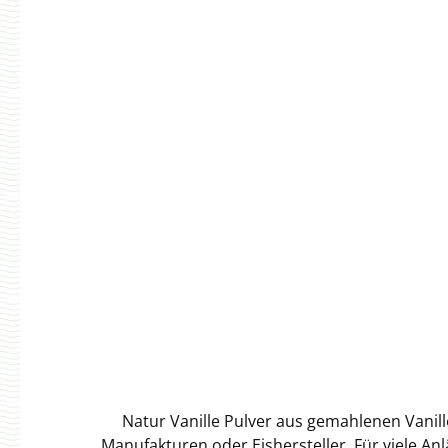
Natur Vanille Pulver aus gemahlenen Vanil
Manufakturen oder Eishersteller. Für viele Anlässe eignet sich unser leckeres Natur Vanille Pulver ebenso gut wie Vanilleschoten, lässt sich sogar besser