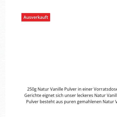
Ausverkauft
250g Natur Vanille Pulver in einer Vorratsdo
Gerichte eignet sich unser leckeres Natur Vani
Pulver besteht aus puren gemahlenen Natur Van
Pulver nutzen. Durch den Aromaschutzdeckel bleibt das P