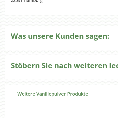
22391 Hamburg
Was unsere Kunden sagen:
Stöbern Sie nach weiteren l
Produktgalerie überspringen
Weitere Vanillepulver Produkte