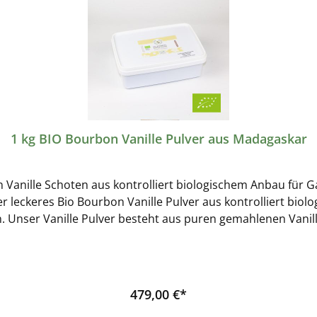
1 kg BIO Bourbon Vanille Pulver aus Madagaskar
 Vanille Schoten aus kontrolliert biologischem Anbau für 
er leckeres Bio Bourbon Vanille Pulver aus kontrolliert bio
. Unser Vanille Pulver besteht aus puren gemahlenen Vani
Jetzt gibt es das Bourbon Bio Vanille Pulver für Gastronomi
ir kurzfristig liefern. Unser Bio Zertifikat können Sie hier
Hersteller dieses Produktes: Wolfgang Hachmann GmbHWesthuse
479,00 €*