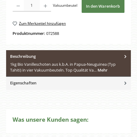
Produkt Anzahl: Gib den gewünschten Wert ein oder benutze die Schaltfläche
Vakuumbeutel
In den Warenkorb
Zum Merkzettel hinzufügen
Produktnummer:
072588
Beschreibung
1kg Bio Vanilleschoten aus k.b.A. in Papua-Neuguinea (Typ
Tahiti) in vier Vakuumbeuteln. Top Qualität Va…
Mehr
Eigenschaften
Was unsere Kunden sagen: