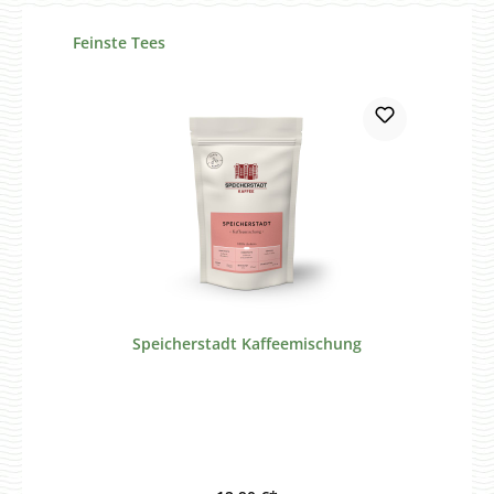
Produktgalerie überspringen
Feinste Tees
Speicherstadt Kaffeemischung