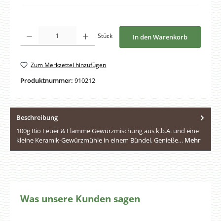
Produkt Anzahl: Gib den gewünschten Wert ein oder benutze die Schaltfläche
Stück
In den Warenkorb
Zum Merkzettel hinzufügen
Produktnummer:
910212
Beschreibung
100g Bio Feuer & Flamme Gewürzmischung aus k.b.A. und eine
kleine Keramik-Gewürzmühle in einem Bündel. Genieße…
Mehr
Was unsere Kunden sagen