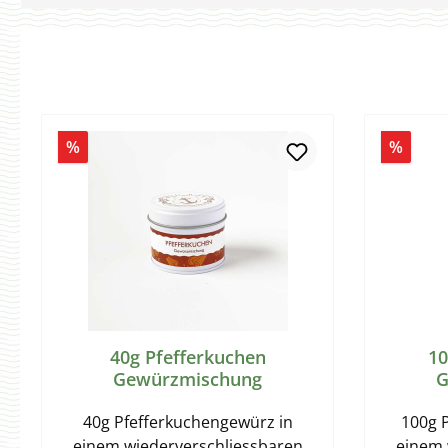
Rabatt
Rabat
%
%
40g Pfefferkuchen
10
Gewürzmischung
G
40g Pfefferkuchengewürz in
100g 
einem wiederverschliessbaren
einem 