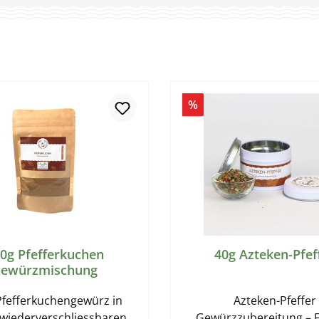
t
Rabatt
%
0g Pfefferkuchen
40g Azteken-Pfef
ewürzmischung
Pfefferkuchengewürz in
Azteken-Pfeffer
wiederverschliessbaren
Gewürzzubereitung – F