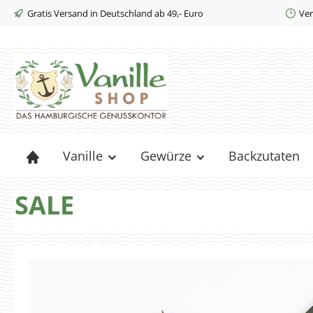
Gratis Versand in Deutschland ab 49,- Euro
Ver
m Hauptinhalt springen
Zur Suche springen
Zur Hauptnavigation springen
Vanille
Gewürze
Backzutaten
SALE