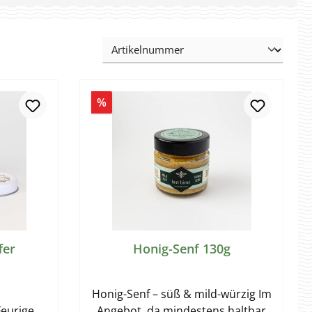
Rabatt
%
fer
Honig-Senf 130g
Honig-Senf – süß & mild-würzig Im
eurige
Angebot, da mindestens haltbar