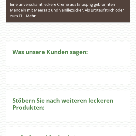
Eine unverschämt leckere Creme aus knusprig gebrannten
Mandeln mit Meersalz und Vanillezucker. Als Brotaufstrich oder
zum Ei…
Mehr
Was unsere Kunden sagen:
Stöbern Sie nach weiteren leckeren
Produkten:
Produktgalerie überspringen