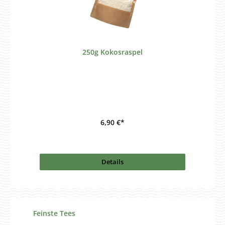
250g Kokosraspel
6,90 €*
Details
Produktgalerie überspringen
Feinste Tees