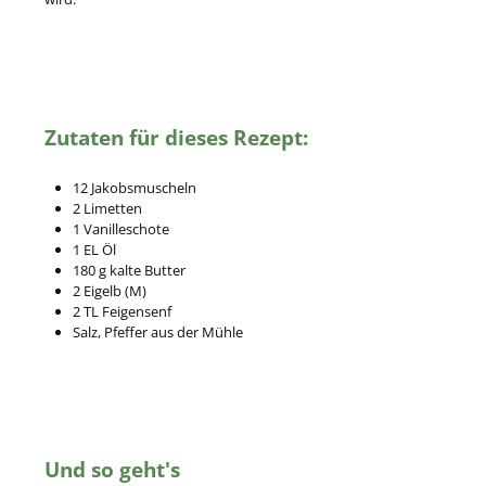
Zutaten für dieses Rezept:
12 Jakobsmuscheln
2 Limetten
1 Vanilleschote
1 EL Öl
180 g kalte Butter
2 Eigelb (M)
2 TL Feigensenf
Salz, Pfeffer aus der Mühle
Und so geht's